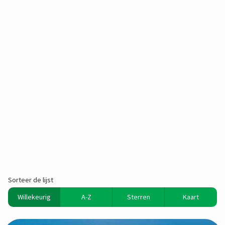
Sorteer de lijst
Willekeurig
A-Z
Sterren
Kaart