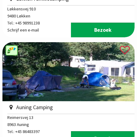
Løkkensvej 910
9480 Løkken
Tel.:
+45 98991238
Bezoek
Schrijf een e-mail
Auning Camping
Reimersvej 13
8963 Auning
Tel.:
+45 86483397