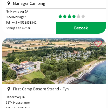
Mariager Camping
Ny Havnevej 5A
9550 Mariager
Tel.:
+45 +4551951342
Bezoek
Schrijf een e-mail
First Camp Bøsøre Strand - Fyn
Bøsørevej 16
5874 Hesselager
Tel.:
+45 62251145