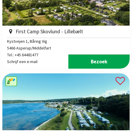
First Camp Skovlund - Lillebælt
Kystvejen 1
, Båring Vig
5466 Asperup/Middelfart
Tel.:
+45 64481477
Bezoek
Schrijf een e-mail