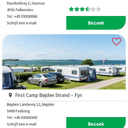
Ravnholtvej 3
, Havnsø
4591 Føllenslev
Tel.:
+45 59200066
Bezoek
Schrijf een e-mail
First Camp Bøjden Strand – Fyn
Bøjden Landevej 12
, Bøjden
5600 Faaborg
Tel.:
+45 63606360
Bezoek
Schrijf een e-mail