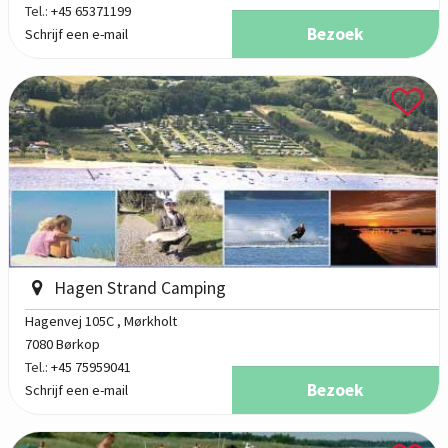
Tel.:
+45 65371199
Bezoek
Schrijf een e-mail
Hagen Strand Camping
Hagenvej 105C
, Mørkholt
7080 Børkop
Tel.:
+45 75959041
Bezoek
Schrijf een e-mail