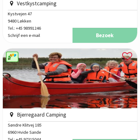
Vestkystcamping
Kystvejen 47
9480 Løkken
Tel.:
+45 98991246
Bezoek
Schrijf een e-mail
Bjerregaard Camping
Søndre Klitvej 185
6960 Hvide Sande
Tel.:
+45 97315044