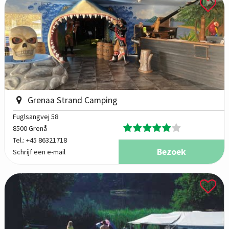
Grenaa Strand Camping
Fuglsangvej 58
8500 Grenå
Tel.:
+45 86321718
Bezoek
Schrijf een e-mail