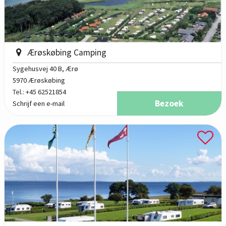
Ærøskøbing Camping
Sygehusvej 40 B
, Ærø
5970 Ærøskøbing
Tel.:
+45 62521854
Bezoek
Schrijf een e-mail