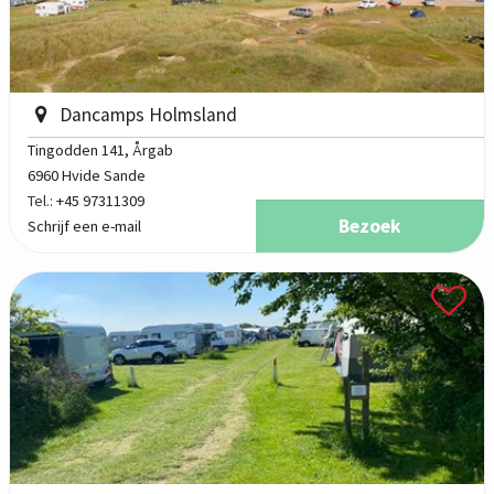
Dancamps Holmsland
Tingodden 141
, Årgab
6960 Hvide Sande
Tel.:
+45 97311309
Bezoek
Schrijf een e-mail