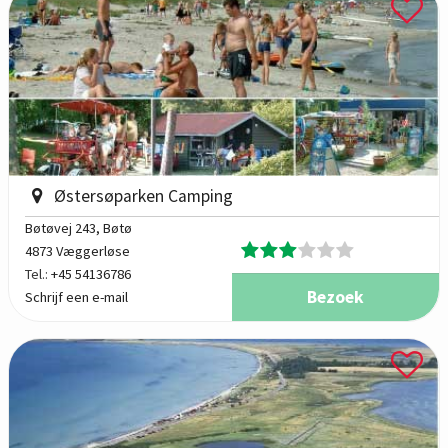
Østersøparken Camping
Bøtøvej 243
, Bøtø
4873 Væggerløse
Tel.:
+45 54136786
Bezoek
Schrijf een e-mail