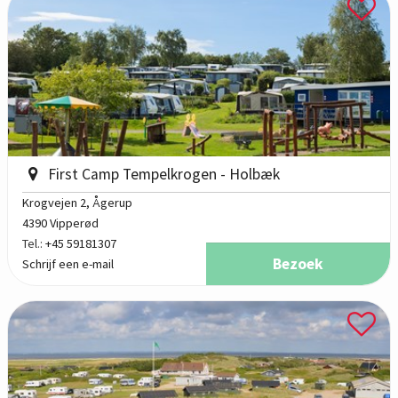
First Camp Tempelkrogen - Holbæk
Krogvejen 2
, Ågerup
4390 Vipperød
Tel.:
+45 59181307
Bezoek
Schrijf een e-mail