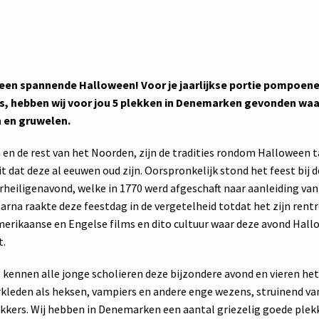
 een spannende Halloween! Voor je jaarlijkse portie pompoen
, hebben wij voor jou 5 plekken in Denemarken gevonden waar 
n en gruwelen.
en de rest van het Noorden, zijn de tradities rondom Halloween t
t dat deze al eeuwen oud zijn. Oorspronkelijk stond het feest bij 
rheiligenavond, welke in 1770 werd afgeschaft naar aanleiding van
arna raakte deze feestdag in de vergetelheid totdat het zijn rent
merikaanse en Engelse films en dito cultuur waar deze avond Hal
.
 kennen alle jonge scholieren deze bijzondere avond en vieren he
rkleden als heksen, vampiers en andere enge wezens, struinend va
ekkers. Wij hebben in Denemarken een aantal griezelig goede ple