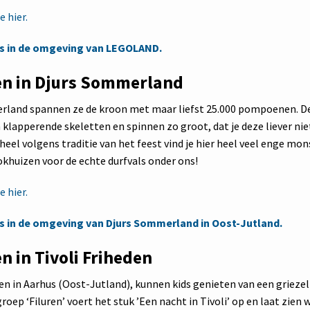
 hier.
s in de omgeving van LEGOLAND.
n in Djurs Sommerland
rland spannen ze de kroon met maar liefst 25.000 pompoenen. De
klapperende skeletten en spinnen zo groot, dat je deze liever nie
el volgens traditie van het feest vind je hier heel veel enge mons
okhuizen voor de echte durfvals onder ons!
 hier.
 in de omgeving van Djurs Sommerland in Oost-Jutland.
n in Tivoli Friheden
den in Aarhus (Oost-Jutland), kunnen kids genieten van een griezel
oep ‘Filuren’ voert het stuk ’Een nacht in Tivoli’ op en laat zien 