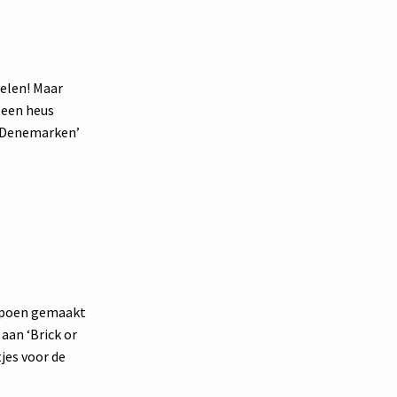
zelen! Maar
 een heus
an Denemarken’
ompoen gemaakt
 aan ‘Brick or
jes voor de