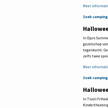
Meer informatie
Zoek camping
Hallowee
In Djurs Somme
gezelschap van 
tegenkomt. Gehe
zelfs twee spo
Meer informatie
Zoek campings
Hallowee
In Tivoli Frihe
Kindertheatergr