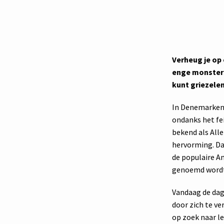
Verheug je op
enge monsters
kunt griezele
In Denemarken 
ondanks het fei
bekend als Alle
hervorming. Da
de populaire A
genoemd wordt
Vandaag de dag
door zich te ve
op zoek naar l