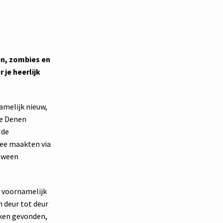
en, zombies en
je heerlijk
amelijk nieuw,
de Denen
 de
ree maakten via
loween
t voornamelijk
n deur tot deur
kken gevonden,