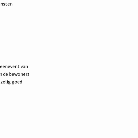
kunsten
weenevent van
om de bewoners
ezelig goed