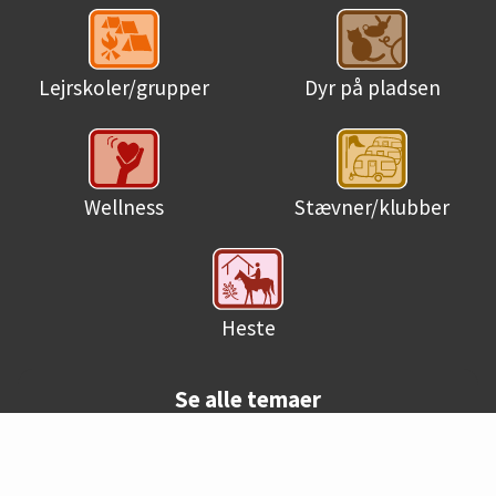
Lejrskoler/grupper
Dyr på pladsen
Wellness
Stævner/klubber
Heste
Se alle temaer
© Danske campingpladser 2026