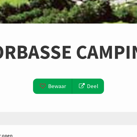
ORBASSE CAMPI
Bewaar
Deel
r open