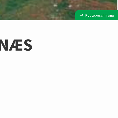
Routebeschrijving
GNÆS