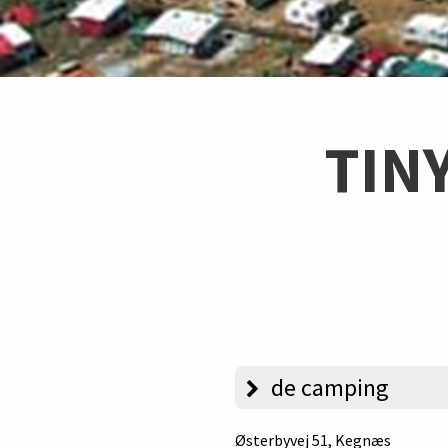
TIN
de camping
Østerbyvej 51
, Kegnæs