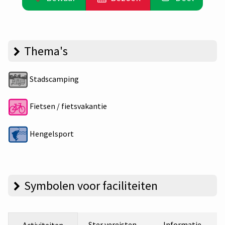
Thema's
Stadscamping
Fietsen / fietsvakantie
Hengelsport
Symbolen voor faciliteiten
Ster vereisten
Informatie
Activiteiten