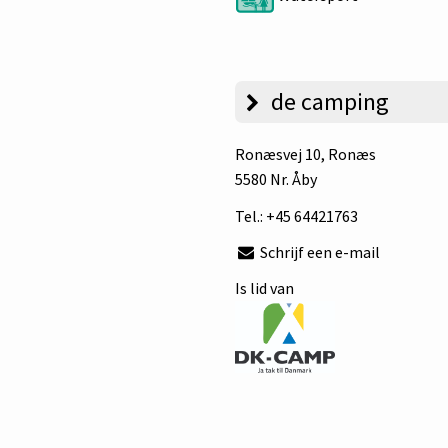
de camping
Ronæsvej 10
, Ronæs
5580 Nr. Åby
Tel.:
+45 64421763
Schrijf een e-mail
Is lid van