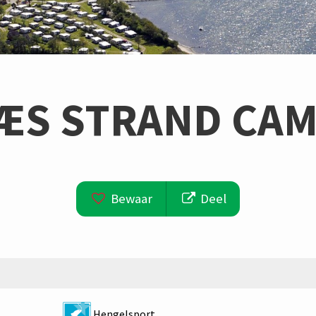
ÆS STRAND CAM
Bewaar
Deel
Hengelsport