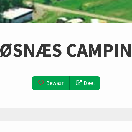
ØSNÆS CAMPI
Bewaar
Deel