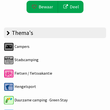
Bewaar
Deel
Thema's
Campers
Stadscamping
Fietsen / fietsvakantie
Hengelsport
Duurzame camping · Green Stay