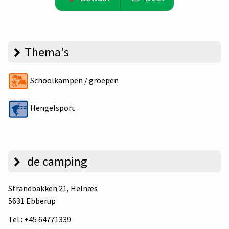
Thema's
Schoolkampen / groepen
Hengelsport
de camping
Strandbakken 21
, Helnæs
5631 Ebberup
Tel.:
+45 64771339