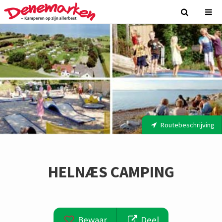
Routebeschrijving
HELNÆS CAMPING
Bewaar
Deel