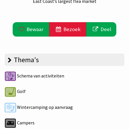
East Coast’s largest flea market
Bewaar
Bezoek
Deel
Thema's
Schema van activiteiten
Golf
Wintercamping op aanvraag
Campers