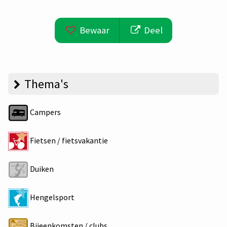
Bewaar
Deel
Thema's
Campers
Fietsen / fietsvakantie
Duiken
Hengelsport
Bijeenkomsten / clubs