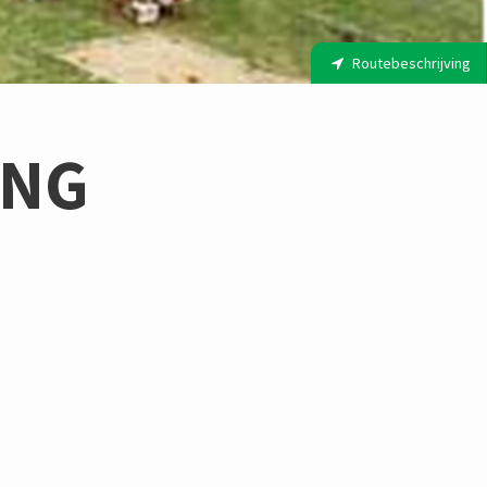
Routebeschrijving
ING