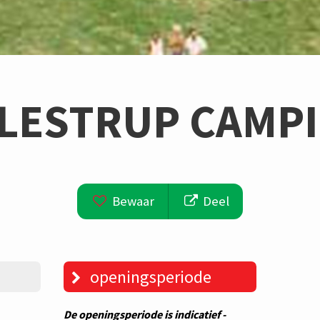
LESTRUP CAMP
Bewaar
Deel
openingsperiode
De openingsperiode is indicatief -