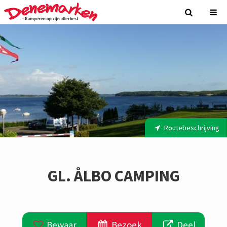
Routebeschrijving
GL. ÅLBO CAMPING
Bewaar
Bezoek
Deel